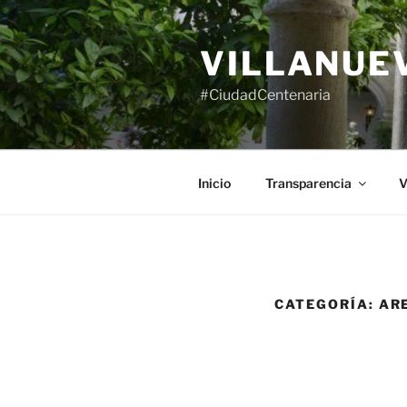
Saltar
al
VILLANUE
contenido
#CiudadCentenaria
Inicio
Transparencia
V
CATEGORÍA:
AR