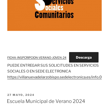
Descarga
FICHA-INSPCRIPCION-VERANO-JOVEN-24
PUEDE ENTREGAR SUS SOLICITUDES EN SERVICIOS
SOCIALES O EN SEDE ELECTRONICA
https://villanuevadelarzobispo.sedelectronica.es/info.0
PUBLICADO
27 MAYO, 2024
EL
Escuela Municipal de Verano 2024