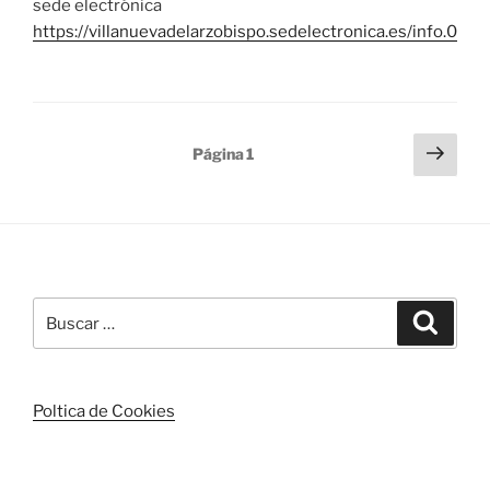
sede electrónica
https://villanuevadelarzobispo.sedelectronica.es/info.0
Paginación
Sigu
Página
1
pági
de
entradas
Buscar
Buscar
por:
Poltica de Cookies