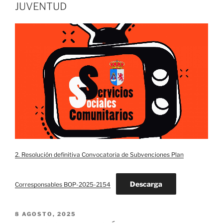
JUVENTUD
2. Resolución definitiva Convocatoria de Subvenciones Plan
Descarga
Corresponsables BOP-2025-2154
PUBLICADO
8 AGOSTO, 2025
EL