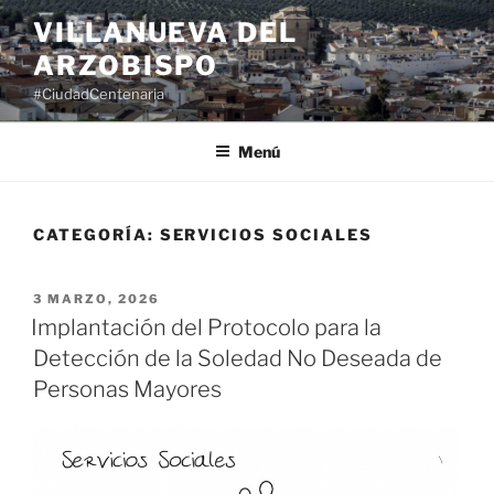
Saltar
VILLANUEVA DEL
al
ARZOBISPO
contenido
#CiudadCentenaria
Menú
CATEGORÍA:
SERVICIOS SOCIALES
PUBLICADO
3 MARZO, 2026
EL
Implantación del Protocolo para la
Detección de la Soledad No Deseada de
Personas Mayores