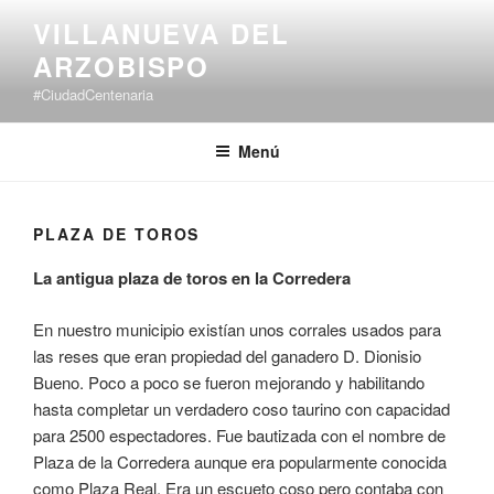
Saltar
VILLANUEVA DEL
al
ARZOBISPO
contenido
#CiudadCentenaria
Menú
PLAZA DE TOROS
La antigua plaza de toros en la Corredera
En nuestro municipio existían unos corrales usados para
las reses que eran propiedad del ganadero D. Dionisio
Bueno. Poco a poco se fueron mejorando y habilitando
hasta completar un verdadero coso taurino con capacidad
para 2500 espectadores. Fue bautizada con el nombre de
Plaza de la Corredera aunque era popularmente conocida
como Plaza Real. Era un escueto coso pero contaba con