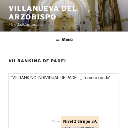
Saltar
VILLANUEVA DEL
al
ARZOBISPO
contenido
#CiudadCentenaria
Menú
VII RANKING DE PADEL