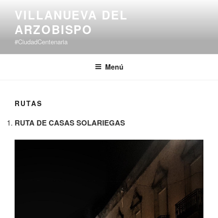
Saltar
VILLANUEVA DEL
al
ARZOBISPO
contenido
#CiudadCentenaria
Menú
RUTAS
RUTA DE CASAS SOLARIEGAS