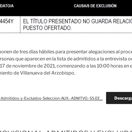
onen de tres días hábiles para presentar alegaciones al pro
rsonas que aparecen en la lista de admitidos a la entrevista o
17 de noviembre de 2021, comenzando a las 10:00 horas en e
iento de Villanueva del Arzobispo.
Descarg
e-Admitidos-y-Excluidos-Seleccion-AUX.-ADMTVO.-SS.EE_.