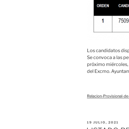
Los candidatos disp
Se convoca a las pe
próximo miércoles, 
del Excmo. Ayuntam
Relacion-Provisional-d
PUBLICADO
19 JULIO, 2021
EL