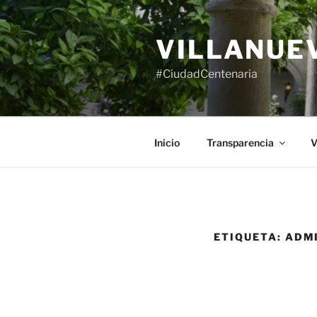
Saltar
al
VILLANUE
contenido
#CiudadCentenaria
Inicio
Transparencia
V
ETIQUETA:
ADM