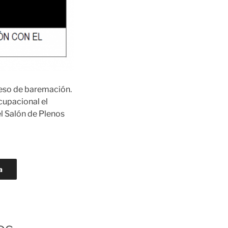
ceso de baremación.
cupacional el
l Salón de Plenos
a