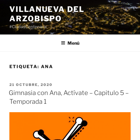
Saltar
VILLANUEVA DEL
al
ARZOBISPO
contenido
#CiudadCentenaria
Menú
ETIQUETA:
ANA
PUBLICADO
21 OCTUBRE, 2020
EL
Gimnasia con Ana, Actívate – Capitulo 5 –
Temporada 1