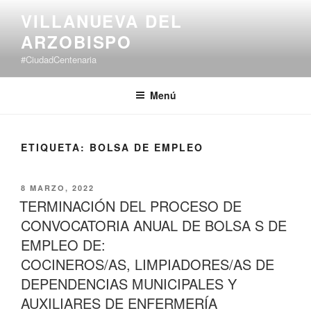
Saltar
VILLANUEVA DEL
al
ARZOBISPO
contenido
#CiudadCentenaria
Menú
ETIQUETA:
BOLSA DE EMPLEO
PUBLICADO
8 MARZO, 2022
EL
TERMINACIÓN DEL PROCESO DE
CONVOCATORIA ANUAL DE BOLSA S DE
EMPLEO DE:
COCINEROS/AS, LIMPIADORES/AS DE
DEPENDENCIAS MUNICIPALES Y
AUXILIARES DE ENFERMERÍA