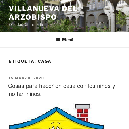
Saltar
VILLANUEVA DEL
al
ARZOBISPO
contenido
#CiudadCentenaria
Menú
ETIQUETA:
CASA
PUBLICADO
15 MARZO, 2020
EL
Cosas para hacer en casa con los niños y
no tan niños.