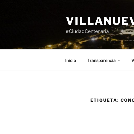
Saltar
al
VILLANUE
contenido
#CiudadCentenaria
Inicio
Transparencia
V
ETIQUETA:
CONC