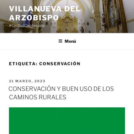
Saltar
VILLANUEVA DEL
al
ARZOBISPO
contenido
#CiudadCentenaria
Menú
ETIQUETA:
CONSERVACIÓN
PUBLICADO
21 MARZO, 2023
EL
CONSERVACIÓN Y BUEN USO DE LOS
CAMINOS RURALES