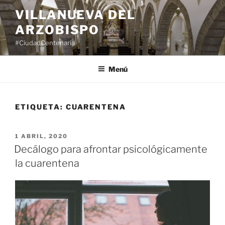
Saltar
VILLANUEVA DEL
al
ARZOBISPO
contenido
#CiudadCentenaria
Menú
ETIQUETA:
CUARENTENA
PUBLICADO
1 ABRIL, 2020
EL
Decálogo para afrontar psicológicamente
la cuarentena