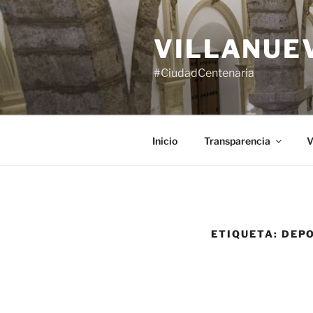
Saltar
al
VILLANUE
contenido
#CiudadCentenaria
Inicio
Transparencia
V
ETIQUETA:
DEP