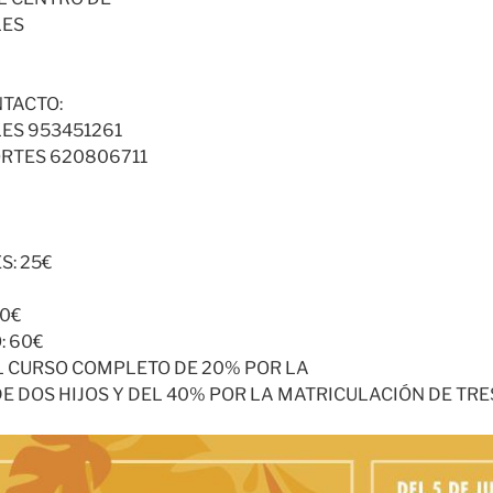
LES
TACTO:
LES 953451261
RTES 620806711
S: 25€
40€
: 60€
L CURSO COMPLETO DE 20% POR LA
 DOS HIJOS Y DEL 40% POR LA MATRICULACIÓN DE TRES