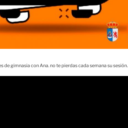
es de gimnasia con Ana. no te pierdas cada semana su sesión.