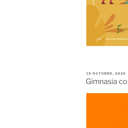
PUBLICADO
15 OCTUBRE, 2020
EL
Gimnasia co