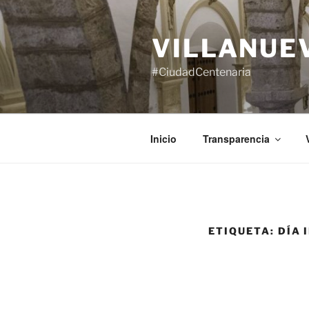
Saltar
al
VILLANUE
contenido
#CiudadCentenaria
Inicio
Transparencia
ETIQUETA:
DÍA 