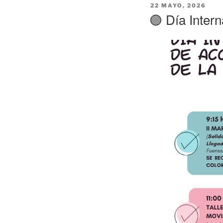
PUBLICADO
22 MAYO, 2026
EL
🟣 Día Intern