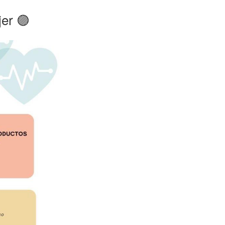
jer 🟣