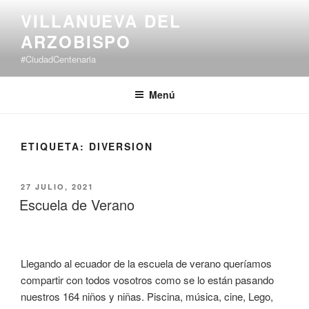
Saltar
VILLANUEVA DEL
al
ARZOBISPO
contenido
#CiudadCentenaria
Menú
ETIQUETA:
DIVERSION
PUBLICADO
27 JULIO, 2021
EL
Escuela de Verano
Llegando al ecuador de la escuela de verano queríamos
compartir con todos vosotros como se lo están pasando
nuestros 164 niños y niñas. Piscina, música, cine, Lego,