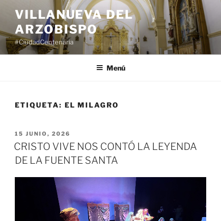
Saltar
VILLANUEVA DEL
al
ARZOBISPO
contenido
#CiudadCentenaria
Menú
ETIQUETA:
EL MILAGRO
PUBLICADO
15 JUNIO, 2026
EL
CRISTO VIVE NOS CONTÓ LA LEYENDA
DE LA FUENTE SANTA