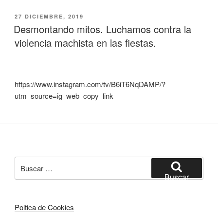
PUBLICADO
27 DICIEMBRE, 2019
EL
Desmontando mitos. Luchamos contra la
violencia machista en las fiestas.
https://www.instagram.com/tv/B6iT6NqDAMP/?
utm_source=ig_web_copy_link
Buscar
por:
Buscar
Poltica de Cookies