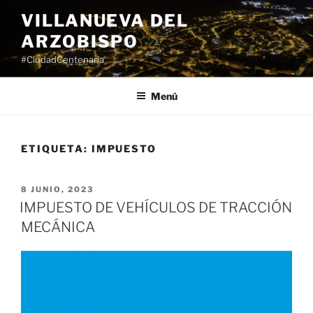
Saltar
VILLANUEVA DEL
al
ARZOBISPO
contenido
#CiudadCentenaria
Menú
ETIQUETA:
IMPUESTO
PUBLICADO
8 JUNIO, 2023
EL
IMPUESTO DE VEHÍCULOS DE TRACCIÓN
MECÁNICA