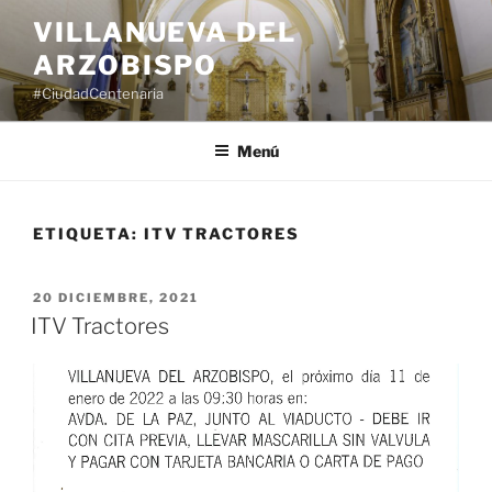
Saltar
VILLANUEVA DEL
al
ARZOBISPO
contenido
#CiudadCentenaria
Menú
ETIQUETA:
ITV TRACTORES
PUBLICADO
20 DICIEMBRE, 2021
EL
ITV Tractores