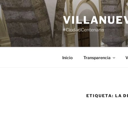
Saltar
al
VILLANUE
contenido
#CiudadCentenaria
Inicio
Transparencia
V
ETIQUETA:
LA D