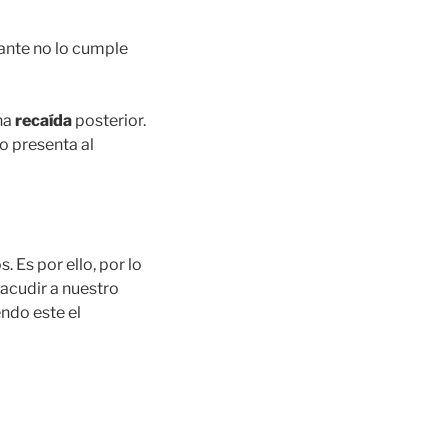
ante no lo cumple
na
recaída
posterior.
o presenta al
. Es por ello, por lo
acudir a nuestro
endo este el