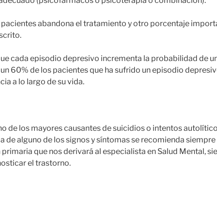
l adecuado (psicofármacos o psicoterapia o combinación).
 pacientes abandona el tratamiento y otro porcentaje import
scrito.
que cada episodio depresivo incrementa la probabilidad de u
n 60% de los pacientes que ha sufrido un episodio depresiv
a a lo largo de su vida.
no de los mayores causantes de suicidios o intentos autolíticos
ia de alguno de los signos y síntomas se recomienda siempre 
primaria que nos derivará al especialista en Salud Mental, si
sticar el trastorno.