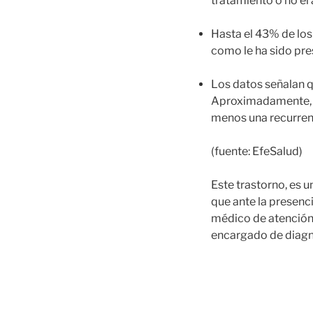
tratamiento o no e
Hasta el 43% de los
como le ha sido pre
Los datos señalan 
Aproximadamente, u
menos una recurrenci
(fuente: EfeSalud)
Este trastorno, es u
que ante la presenc
médico de atención 
encargado de diagno