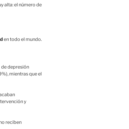
uy alta: el número de
ad
en todo el mundo.
o de depresión
,9%), mientras que el
 acaban
tervención y
no reciben