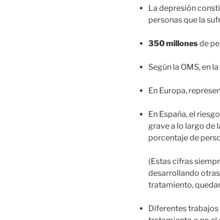
La depresión constit
personas que la sufr
350 millones
de pe
Según la OMS, en la 
En Europa, represen
En España, el riesg
grave a lo largo de 
porcentaje de pers
(Estas cifras siemp
desarrollando otras
tratamiento, queda
Diferentes trabajos