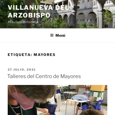
Saltar
VILLANUEVA DEL
al
ARZOBISPO
contenido
#CiudadCentenaria
Menú
ETIQUETA:
MAYORES
PUBLICADO
27 JULIO, 2021
EL
Talleres del Centro de Mayores