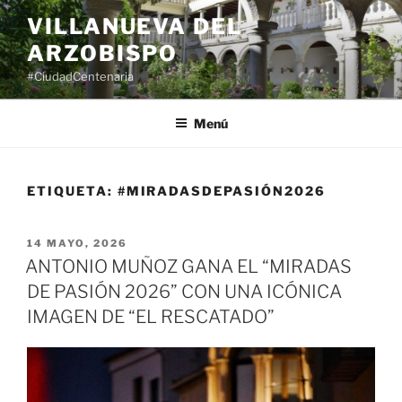
Saltar
VILLANUEVA DEL
al
ARZOBISPO
contenido
#CiudadCentenaria
Menú
ETIQUETA:
#MIRADASDEPASIÓN2026
PUBLICADO
14 MAYO, 2026
EL
ANTONIO MUÑOZ GANA EL “MIRADAS
DE PASIÓN 2026” CON UNA ICÓNICA
IMAGEN DE “EL RESCATADO”