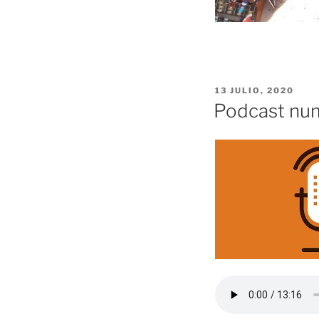
PUBLICADO
13 JULIO, 2020
EL
Podcast num