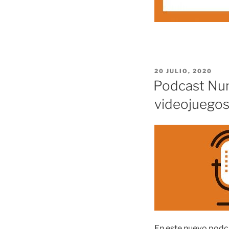
PUBLICADO
20 JULIO, 2020
EL
Podcast Nume
videojuego
En este nuevo podc