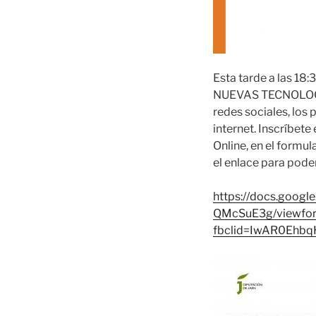
Esta tarde a las 18
NUEVAS TECNOLOGÍAS
redes sociales, los 
internet. Inscríbete
Online, en el formu
el enlace para poder
https://docs.goo
QMcSuE3g/viewfo
fbclid=IwAR0Eh