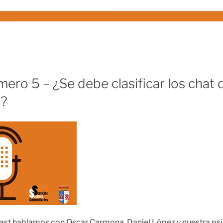
ro 5 – ¿Se debe clasificar los chat d
s?
ast hablamos con Oscar Carmona, Daniel López y nuestra psi