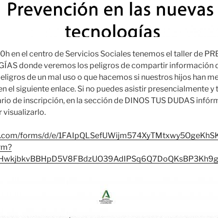
:30h en el centro de Servicios Sociales tenemos el taller d
 donde veremos los peligros de compartir información de
peligros de un mal uso o que hacemos si nuestros hijos han me
 en el siguiente enlace. Si no puedes asistir presencialmente y 
lario de inscripción, en la sección de DINOS TUS DUDAS infór
 visualizarlo.
gle.com/forms/d/e/1FAIpQLSefUWijm574XyTMtxwy5OgeKh
rm?
bqHwkjbkvBBHpD5V8FBdzUO39AdIPSq6Q7DoQKsBP3Kh9g