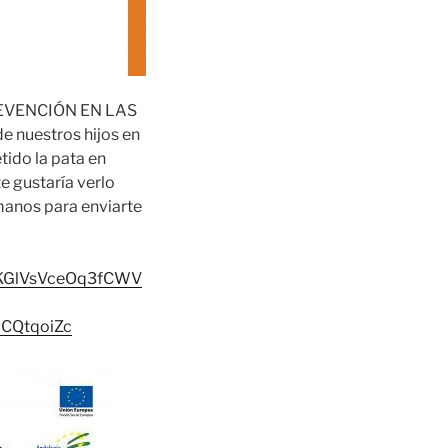
e PREVENCIÓN EN LAS
 nuestros hijos en
tido la pata en
te gustaría verlo
manos para enviarte
SKGlVsVceOq3fCWV
CQtqoiZc