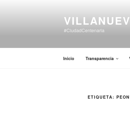
Saltar
al
VILLANUEV
contenido
#CiudadCentenaria
Inicio
Transparencia
ETIQUETA:
PEON