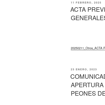
PUBLICADO
11 FEBRERO, 2025
EL
ACTA PREV
GENERALE
20250211_Otros_ACT
PUBLICADO
23 ENERO, 2023
EL
COMUNICA
APERTURA 
PEONES DE