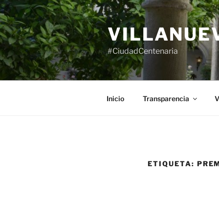
Saltar
al
VILLANUE
contenido
#CiudadCentenaria
Inicio
Transparencia
V
ETIQUETA:
PREM