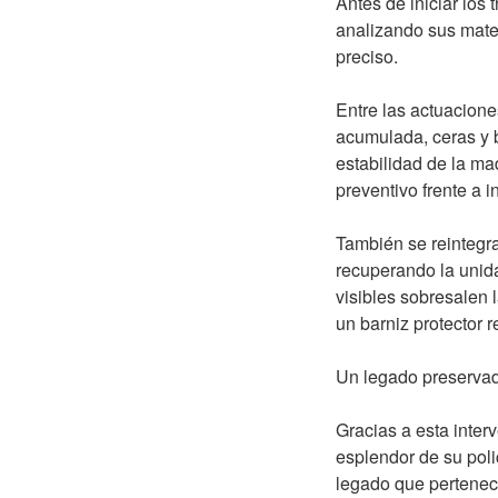
Antes de iniciar los 
analizando sus mater
preciso.
Entre las actuacione
acumulada, ceras y b
estabilidad de la mad
preventivo frente a i
También se reintegr
recuperando la unida
visibles sobresalen l
un barniz protector 
Un legado preservad
Gracias a esta inter
esplendor de su pol
legado que pertenec