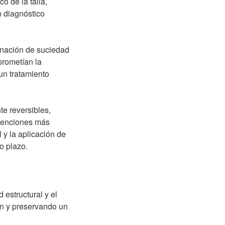
o de la talla,
n diagnóstico
minación de suciedad
prometían la
 un tratamiento
e reversibles,
ervenciones más
l y la aplicación de
o plazo.
 estructural y el
ón y preservando un