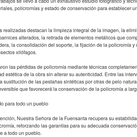
trabajos se llevó a cabo un exhaustivo estudio fotográfico y técnic
iales, policromías y estado de conservación para establecer u
s realizadas destacan la limpieza integral de la imagen, la eli
arnices alterados, la retirada de elementos metálicos que com
era, la consolidación del soporte, la fijación de la policromía y
nsectos xilófagos.
aron las pérdidas de policromía mediante técnicas completament
d estética de la obra sin alterar su autenticidad. Entre las int
a sustitución de las pestañas sintéticas por otras de pelo natura
reversible que favorecerá la conservación de la policromía a larg
o para todo un pueblo
vención, Nuestra Señora de la Fuensanta recupera su estabilidad
icromía, reforzando las garantías para su adecuada conservaci
e a todo un pueblo.