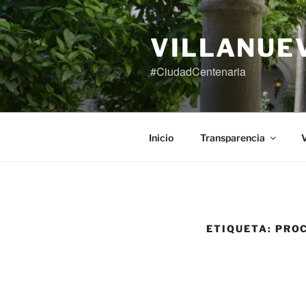
Saltar
al
contenido
VILLANUE
#CiudadCentenaria
Inicio
Transparencia
V
ETIQUETA:
PRO