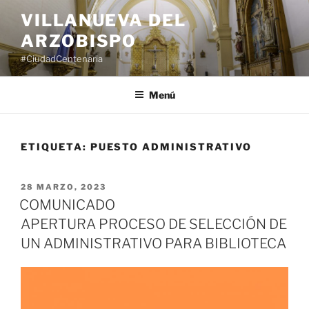
Saltar
VILLANUEVA DEL
al
ARZOBISPO
contenido
#CiudadCentenaria
Menú
ETIQUETA:
PUESTO ADMINISTRATIVO
PUBLICADO
28 MARZO, 2023
EL
COMUNICADO
APERTURA PROCESO DE SELECCIÓN DE
UN ADMINISTRATIVO PARA BIBLIOTECA