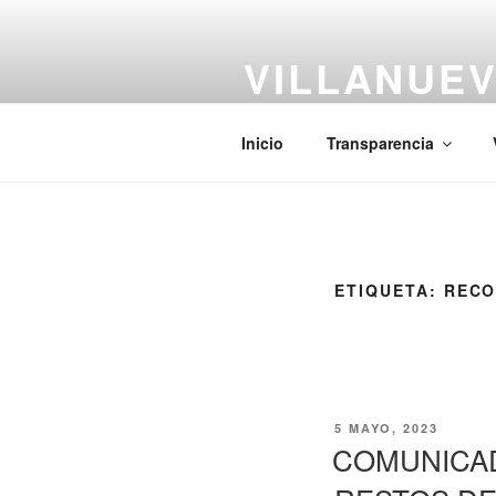
Saltar
al
VILLANUEV
contenido
#CiudadCentenaria
Inicio
Transparencia
ETIQUETA:
RECO
PUBLICADO
5 MAYO, 2023
EL
COMUNICAD