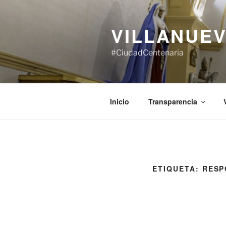
Saltar
al
VILLANUEV
contenido
#CiudadCentenaria
Inicio
Transparencia
ETIQUETA:
RESP