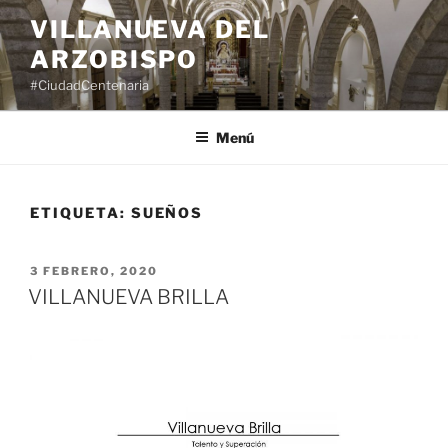
Saltar
VILLANUEVA DEL
al
ARZOBISPO
contenido
#CiudadCentenaria
Menú
ETIQUETA:
SUEÑOS
PUBLICADO
3 FEBRERO, 2020
EL
VILLANUEVA BRILLA