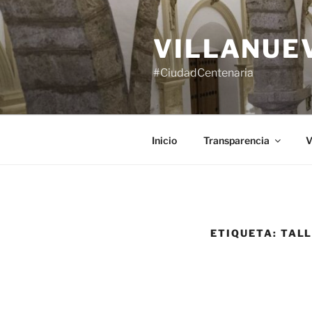
Saltar
al
VILLANUE
contenido
#CiudadCentenaria
Inicio
Transparencia
V
ETIQUETA:
TAL