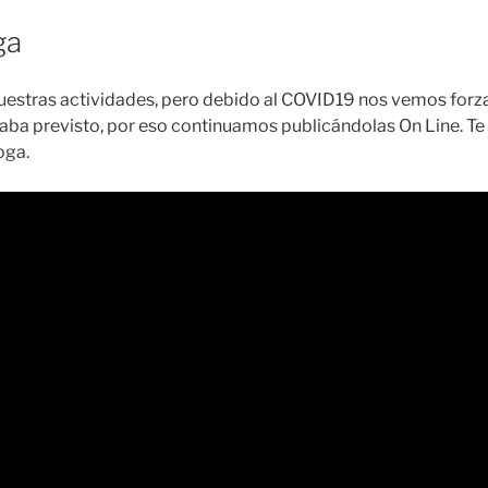
ga
estras actividades, pero debido al COVID19 nos vemos forza
taba previsto, por eso continuamos publicándolas On Line. T
oga.