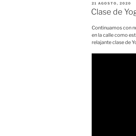
PUBLICADO
21 AGOSTO, 2020
EL
Clase de Yo
Continuamos con nu
en la calle como es
relajante clase de Y