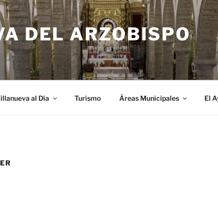
VA DEL ARZOBISPO
illanueva al Día
Turismo
Áreas Municipales
El 
LER