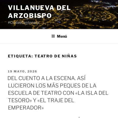
Saltar
VILLANUEVA DEL
al
ARZOBISPO
contenido
#CiudadCentenaria
Menú
ETIQUETA:
TEATRO DE NIÑAS
PUBLICADO
19 MAYO, 2026
EL
DEL CUENTO A LA ESCENA. ASÍ
LUCIERON LOS MÁS PEQUES DE LA
ESCUELA DE TEATRO CON «LA ISLA DEL
TESORO» Y «EL TRAJE DEL
EMPERADOR»