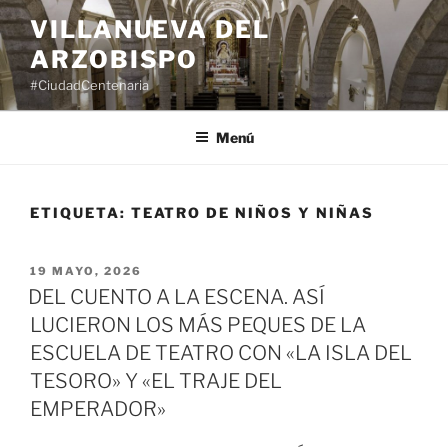
Saltar
VILLANUEVA DEL
al
ARZOBISPO
contenido
#CiudadCentenaria
Menú
ETIQUETA:
TEATRO DE NIÑOS Y NIÑAS
PUBLICADO
19 MAYO, 2026
EL
DEL CUENTO A LA ESCENA. ASÍ
LUCIERON LOS MÁS PEQUES DE LA
ESCUELA DE TEATRO CON «LA ISLA DEL
TESORO» Y «EL TRAJE DEL
EMPERADOR»