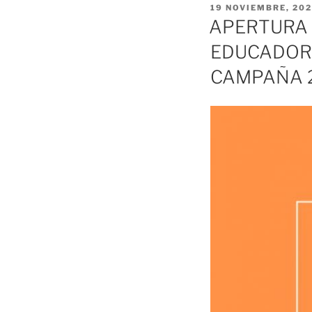
PUBLICADO
19 NOVIEMBRE, 202
EL
APERTURA 
EDUCADOR
CAMPAÑA 2