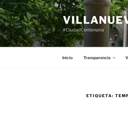
Saltar
al
VILLANUE
contenido
#CiudadCentenaria
Inicio
Transparencia
V
ETIQUETA:
TEM