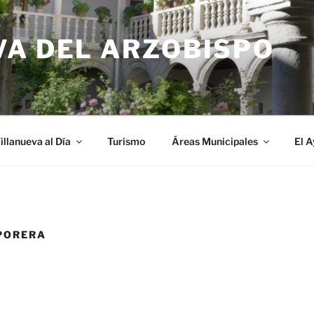
VA DEL ARZOBISPO
illanueva al Día
Turismo
Áreas Municipales
El 
PORERA