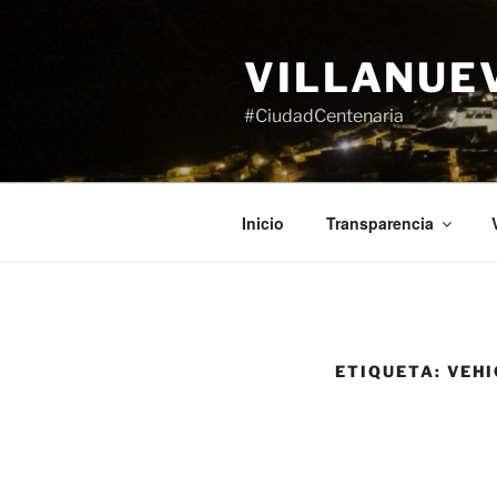
Saltar
al
VILLANUE
contenido
#CiudadCentenaria
Inicio
Transparencia
ETIQUETA:
VEHI