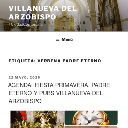
Saltar
VILLANUEVA DEL
al
ARZOBISPO
contenido
#CiudadCentenaria
Menú
ETIQUETA:
VERBENA PADRE ETERNO
PUBLICADO
22 MAYO, 2026
EL
AGENDA: FIESTA PRIMAVERA, PADRE
ETERNO Y PUBS VILLANUEVA DEL
ARZOBISPO