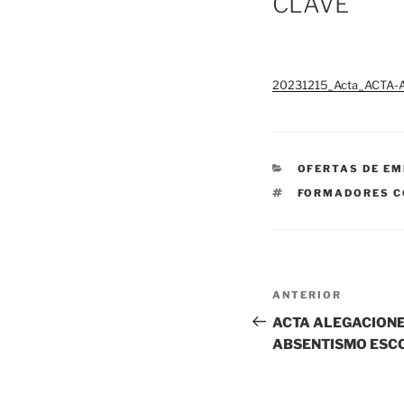
CLAVE
20231215_Acta_ACTA
CATEGORÍAS
OFERTAS DE E
ETIQUETAS
FORMADORES C
Navegación
Entrada
ANTERIOR
de
anterior:
ACTA ALEGACIONE
ABSENTISMO ESC
entradas