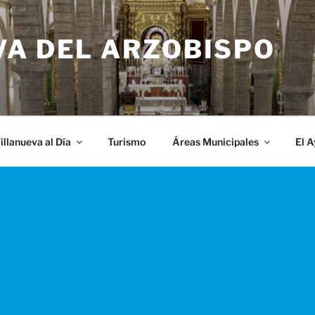
VA DEL ARZOBISPO
illanueva al Día
Turismo
Áreas Municipales
El 