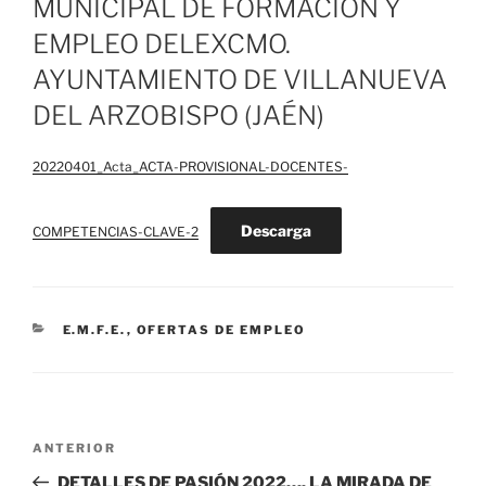
MUNICIPAL DE FORMACIÓN Y
EMPLEO DELEXCMO.
AYUNTAMIENTO DE VILLANUEVA
DEL ARZOBISPO (JAÉN)
20220401_Acta_ACTA-PROVISIONAL-DOCENTES-
Descarga
COMPETENCIAS-CLAVE-2
CATEGORÍAS
E.M.F.E.
,
OFERTAS DE EMPLEO
Navegación
Entrada
ANTERIOR
de
anterior:
DETALLES DE PASIÓN 2022…. LA MIRADA DE