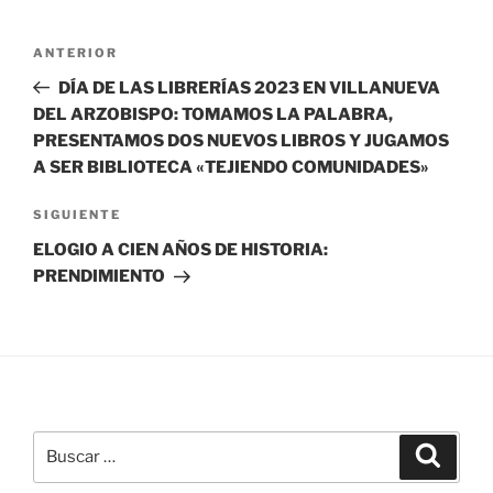
Navegación
Entrada
ANTERIOR
de
anterior:
DÍA DE LAS LIBRERÍAS 2023 EN VILLANUEVA
entradas
DEL ARZOBISPO: TOMAMOS LA PALABRA,
PRESENTAMOS DOS NUEVOS LIBROS Y JUGAMOS
A SER BIBLIOTECA «TEJIENDO COMUNIDADES»
Siguiente
SIGUIENTE
entrada
ELOGIO A CIEN AÑOS DE HISTORIA:
PRENDIMIENTO
Buscar
Buscar
por: