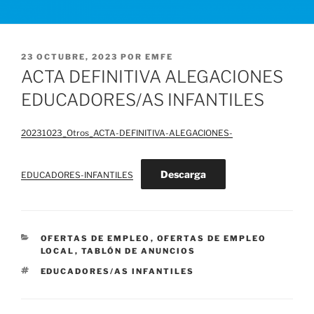
PUBLICADO
23 OCTUBRE, 2023
POR
EMFE
EL
ACTA DEFINITIVA ALEGACIONES
EDUCADORES/AS INFANTILES
20231023_Otros_ACTA-DEFINITIVA-ALEGACIONES-
Descarga
EDUCADORES-INFANTILES
CATEGORÍAS
OFERTAS DE EMPLEO
,
OFERTAS DE EMPLEO
LOCAL
,
TABLÓN DE ANUNCIOS
ETIQUETAS
EDUCADORES/AS INFANTILES