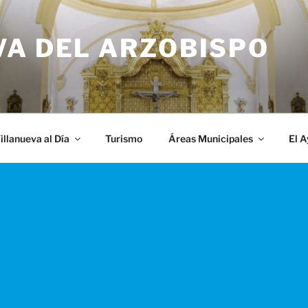
VA DEL ARZOBISPO
illanueva al Día
Turismo
Áreas Municipales
El 