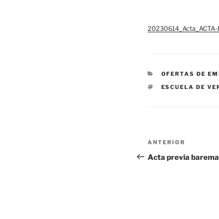
20230614_Acta_ACTA-
CATEGORÍAS
OFERTAS DE E
ETIQUETAS
ESCUELA DE V
Navegación
Entrada
ANTERIOR
de
anterior:
Acta previa barema
entradas