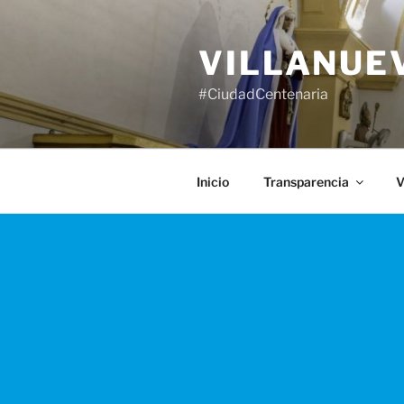
Saltar
al
VILLANUE
contenido
#CiudadCentenaria
Inicio
Transparencia
V