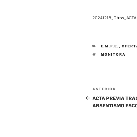
20241218_Otros_ACTA
CATEGORÍAS
E.M.F.E.
,
OFERT
ETIQUETAS
MONITORA
Navegación
Entrada
ANTERIOR
de
anterior:
ACTA PREVIA TRA
ABSENTISMO ESC
entradas