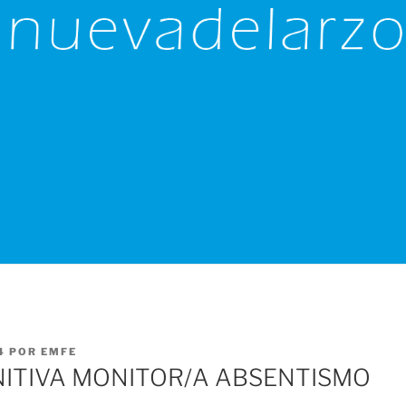
4
POR
EMFE
NITIVA MONITOR/A ABSENTISMO