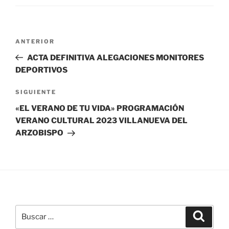
Navegación
Entrada
ANTERIOR
de
anterior:
ACTA DEFINITIVA ALEGACIONES MONITORES
entradas
DEPORTIVOS
Siguiente
SIGUIENTE
entrada
«EL VERANO DE TU VIDA» PROGRAMACIÓN
VERANO CULTURAL 2023 VILLANUEVA DEL
ARZOBISPO
Buscar
Buscar
por: