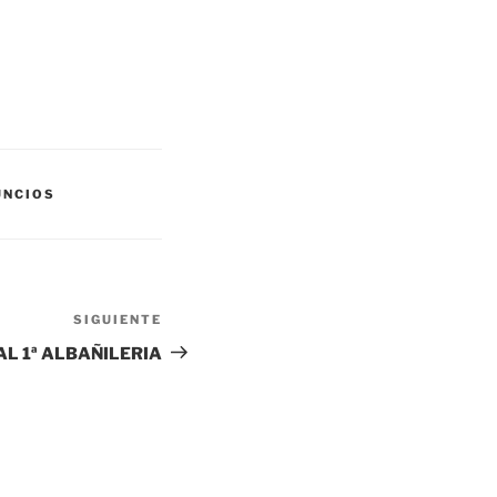
UNCIOS
SIGUIENTE
Siguiente
entrada
AL 1ª ALBAÑILERIA