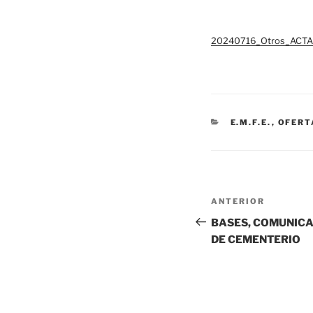
20240716_Otros_ACTA
CATEGORÍAS
E.M.F.E.
,
OFERT
Navegación
Entrada
ANTERIOR
de
anterior:
BASES, COMUNICA
DE CEMENTERIO
entradas