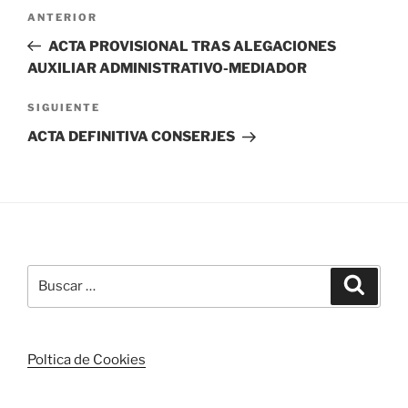
Navegación
Entrada
ANTERIOR
de
anterior:
ACTA PROVISIONAL TRAS ALEGACIONES
entradas
AUXILIAR ADMINISTRATIVO-MEDIADOR
Siguiente
SIGUIENTE
entrada
ACTA DEFINITIVA CONSERJES
Buscar
Buscar
por:
Poltica de Cookies