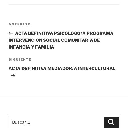
Navegación
Entrada
ANTERIOR
de
anterior:
ACTA DEFINITIVA PSICÓLOGO/A PROGRAMA
entradas
INTERVENCIÓN SOCIAL COMUNITARIA DE
INFANCIA Y FAMILIA
Siguiente
SIGUIENTE
entrada
ACTA DEFINITIVA MEDIADOR/A INTERCULTURAL
Buscar
Buscar
por: