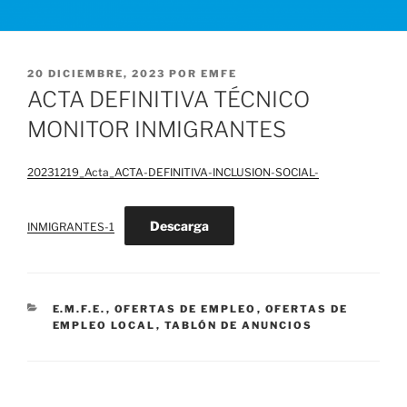
PUBLICADO
20 DICIEMBRE, 2023
POR
EMFE
EL
ACTA DEFINITIVA TÉCNICO
MONITOR INMIGRANTES
20231219_Acta_ACTA-DEFINITIVA-INCLUSION-SOCIAL-
Descarga
INMIGRANTES-1
CATEGORÍAS
E.M.F.E.
,
OFERTAS DE EMPLEO
,
OFERTAS DE
EMPLEO LOCAL
,
TABLÓN DE ANUNCIOS