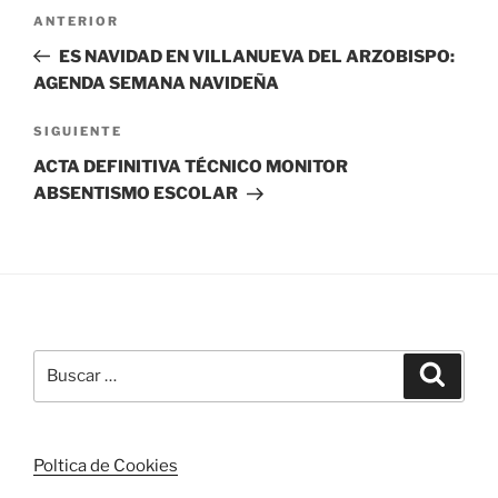
Navegación
Entrada
ANTERIOR
de
anterior:
ES NAVIDAD EN VILLANUEVA DEL ARZOBISPO:
entradas
AGENDA SEMANA NAVIDEÑA
Siguiente
SIGUIENTE
entrada
ACTA DEFINITIVA TÉCNICO MONITOR
ABSENTISMO ESCOLAR
Buscar
Buscar
por:
Poltica de Cookies