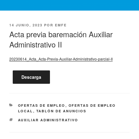
PUBLICADO
14 JUNIO, 2023
POR
EMFE
EL
Acta previa baremación Auxiliar
Administrativo II
20230614_Acta_Acta-Previa-Auxiliar-Administrativo-parcial-II
Descarga
CATEGORÍAS
OFERTAS DE EMPLEO
,
OFERTAS DE EMPLEO
LOCAL
,
TABLÓN DE ANUNCIOS
ETIQUETAS
AUXILIAR ADMINISTRATIVO