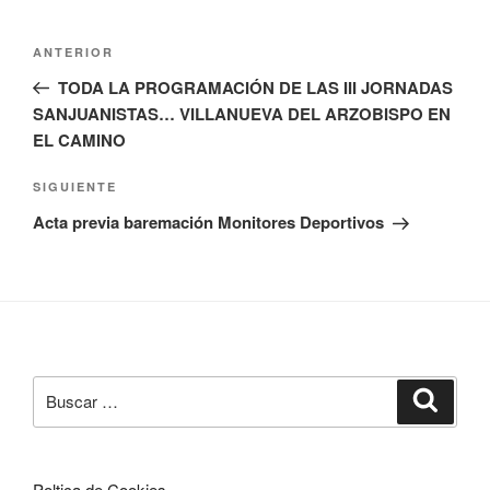
Navegación
Entrada
ANTERIOR
de
anterior:
TODA LA PROGRAMACIÓN DE LAS III JORNADAS
entradas
SANJUANISTAS… VILLANUEVA DEL ARZOBISPO EN
EL CAMINO
Siguiente
SIGUIENTE
entrada
Acta previa baremación Monitores Deportivos
Buscar
Buscar
por:
Poltica de Cookies