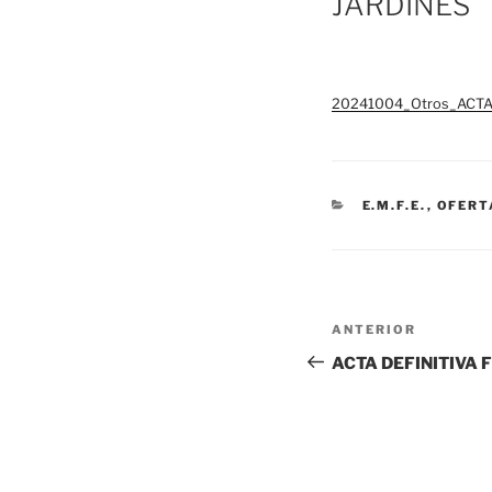
JARDINES
20241004_Otros_ACTA
CATEGORÍAS
E.M.F.E.
,
OFERT
Navegación
Entrada
ANTERIOR
de
anterior:
ACTA DEFINITIVA 
entradas