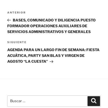
Navegación
Entrada
ANTERIOR
de
anterior:
BASES, COMUNICADO Y DILIGENCIA PUESTO
entradas
FORMADOR OPERACIONES AUXILIARES DE
SERVICIOS ADMINISTRATIVOS Y GENERALES
Siguiente
SIGUIENTE
entrada
AGENDA PARA UN LARGO FIN DE SEMANA: FIESTA
ACUÁTICA, PARTY SAN BLAS Y VIRGEN DE
AGOSTO “LA CUESTA”
Buscar
Buscar
por: