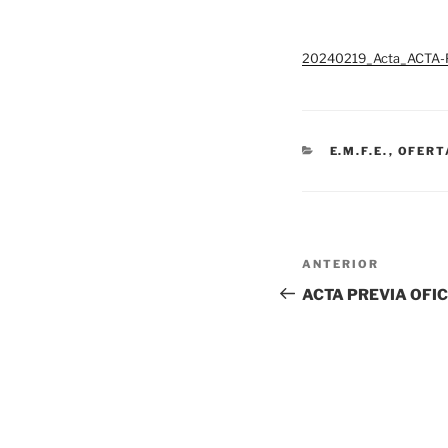
20240219_Acta_ACTA-
CATEGORÍAS
E.M.F.E.
,
OFERT
Navegación
Entrada
ANTERIOR
de
anterior:
ACTA PREVIA OFI
entradas